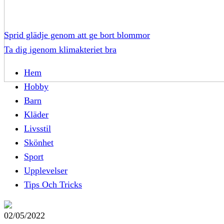
Sprid glädje genom att ge bort blommor
Ta dig igenom klimakteriet bra
Hem
Hobby
Barn
Kläder
Livsstil
Skönhet
Sport
Upplevelser
Tips Och Tricks
02/05/2022