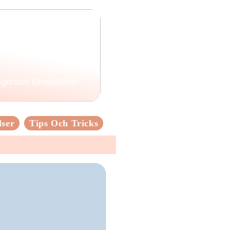
 igenom klimakteriet
lser
Tips Och Tricks