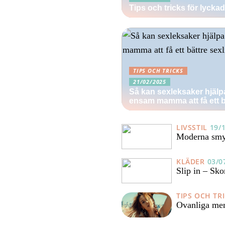
Tips och tricks för lycka
TIPS OCH TRICKS
21/02/2025
Så kan sexleksaker hjälp
ensam mamma att få ett bä
LIVSSTIL
19/
Moderna smy
KLÄDER
03/0
Slip in – Sko
TIPS OCH TR
Ovanliga men 