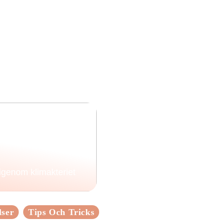
 igenom klimakteriet
lser
Tips Och Tricks