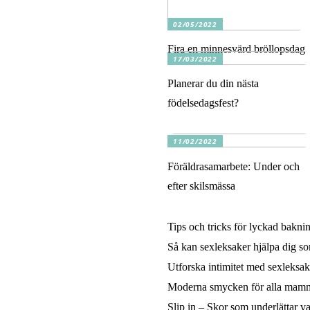
02/05/2022
Fira en minnesvärd bröllopsdag
17/03/2022
Planerar du din nästa
födelsedagsfest?
11/02/2022
Föräldrasamarbete: Under och
efter skilsmässa
Tips och tricks för lyckad bakni
Så kan sexleksaker hjälpa dig so
Utforska intimitet med sexleksak
Moderna smycken för alla mam
Slip in – Skor som underlättar v