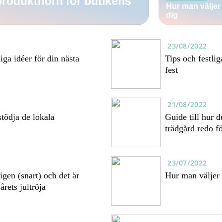
 produkthörn för butikens
Hur man väljer
dig
23/08/2022
liga idéer för din nästa
Tips och festlig
fest
21/08/2022
 stödja de lokala
Guide till hur d
trädgård redo 
23/07/2022
 igen (snart) och det är
Hur man väljer 
 årets jultröja