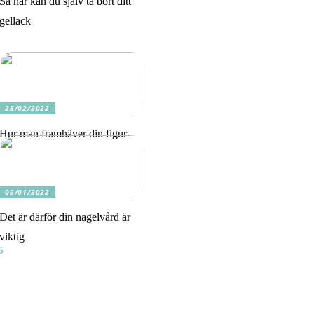
Så här kan du själv ta bort ditt
gellack
25/02/2022
Hur man framhäver din figur
09/01/2022
Det är därför din nagelvård är
viktig
5