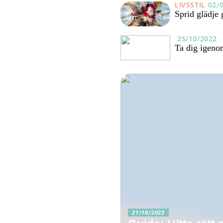
LIVSSTIL
02/
Sprid glädje
25/10/2022
Ta dig igeno
21/10/2022