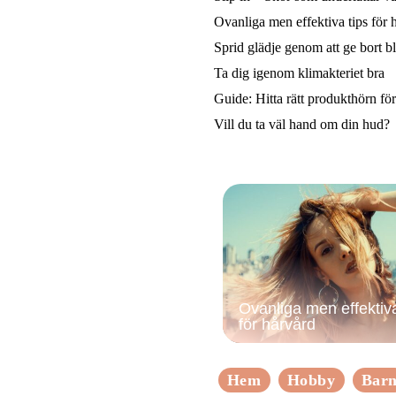
Ovanliga men effektiva tips för 
Sprid glädje genom att ge bort 
Ta dig igenom klimakteriet bra
Guide: Hitta rätt produkthörn fö
Vill du ta väl hand om din hud?
Ovanliga men effektiva
för hårvård
Hem
Hobby
Bar