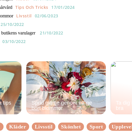
Tips Och Tricks
17/01/2024
hårvård
Livsstil
02/06/2023
blommor
25/10/2022
21/10/2022
r butikens varulager
03/10/2022
 tips
Sprid glädje genom att ge
Ta dig
bort blommor
bra
n
Kläder
Livsstil
Skönhet
Sport
Uppleve