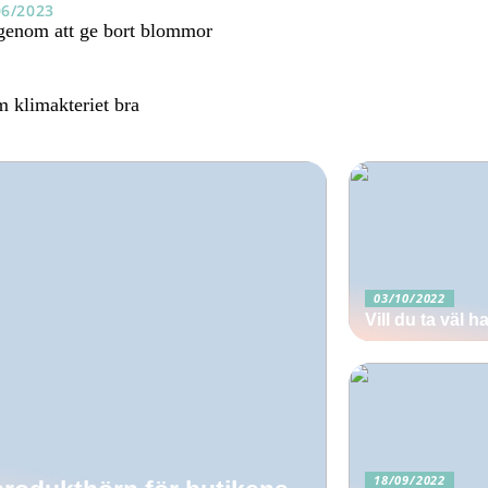
06/2023
 genom att ge bort blommor
m klimakteriet bra
03/10/2022
Vill du ta väl
18/09/2022