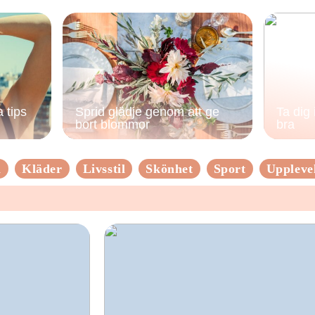
 tips
Sprid glädje genom att ge
Ta dig
bort blommor
bra
n
Kläder
Livsstil
Skönhet
Sport
Uppleve