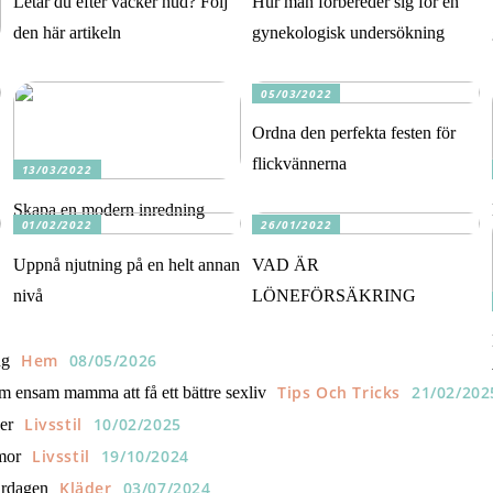
Letar du efter vacker hud? Följ
Hur man förbereder sig för en
den här artikeln
gynekologisk undersökning
05/03/2022
Ordna den perfekta festen för
flickvännerna
13/03/2022
Skapa en modern inredning
01/02/2022
26/01/2022
Uppnå njutning på en helt annan
VAD ÄR
nivå
LÖNEFÖRSÄKRING
Hem
08/05/2026
ng
Tips Och Tricks
21/02/202
m ensam mamma att få ett bättre sexliv
Livsstil
10/02/2025
er
Livsstil
19/10/2024
mor
Kläder
03/07/2024
ardagen