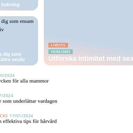
d bakning
LIVSSTIL
10/02/2025
a dig som
Utforska intimitet med se
ttre sexliv
10/2024
cken för alla mammor
7/2024
r som underlättar vardagen
ICKS
17/01/2024
effektiva tips för hårvård