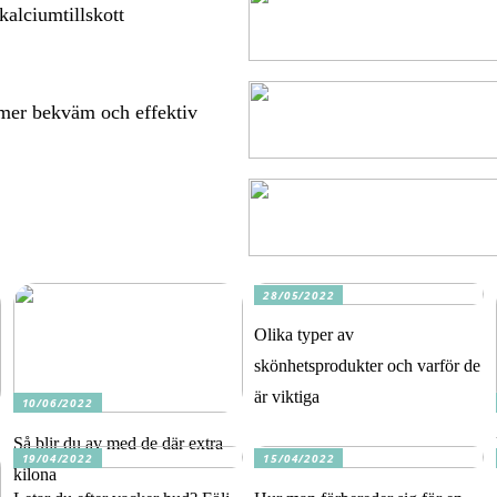
kalciumtillskott
 mer bekväm och effektiv
28/05/2022
Olika typer av
skönhetsprodukter och varför de
är viktiga
10/06/2022
Så blir du av med de där extra
19/04/2022
15/04/2022
kilona