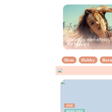
Ovanliga men effektiva
för hårvård
Hem
Hobby
Bar
HEM
08/05/2026