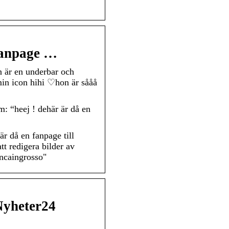
 fanpage …
n är en underbar och
 min icon hihi ♡hon är sååå
: “heej ! dehär är då en
r då en fanpage till
t redigera bilder av
ncaingrosso"
 Nyheter24