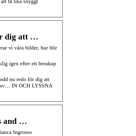
att få lika snyggt
r dig att …
r vi våra bilder, hur blir
lig igen efter ett breakup
dd nu redo för dig att
akup osv… IN OCH LYSSNA
os and …
ianca Ingrosso