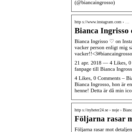
(@biancaingrosso)
http s://www.instagram.com › …
Bianca Ingrisso 
Bianca Ingrisso ♡ on Insta
vacker person enligt mig s
vacker!!<3#biancaingrosso
21 apr. 2018 — 4 Likes, 0
fanpage till Bianca Ingros
4 Likes, 0 Comments – Bia
Bianca Ingrosso, hon är en
henne! Detta är då min ic
http s://nyheter24.se › noje › Bian
Följarna rasar m
Följarna rasar mot detalj