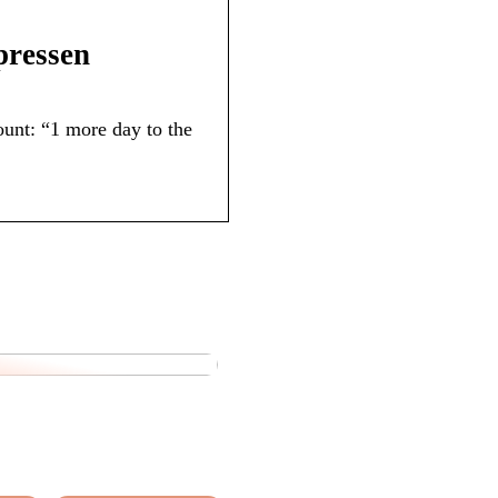
xpressen
unt: “1 more day to the
 igenom klimakteriet