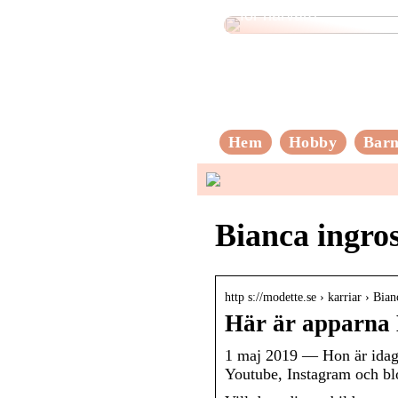
för hårvård
Hem
Hobby
Bar
Bianca ingro
http s://modette.se › karriar › Bia
Här är apparna B
1 maj 2019 — Hon är idag e
Youtube, Instagram och bl