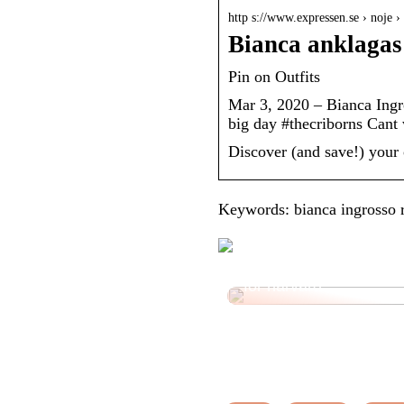
http s://www.expressen.se › noje 
Bianca anklagas 
Pin on Outfits
Mar 3, 2020 – Bianca Ingr
big day #thecriborns Cant
Discover (and save!) your 
Keywords: bianca ingrosso 
Ovanliga men effektiva
för hårvård