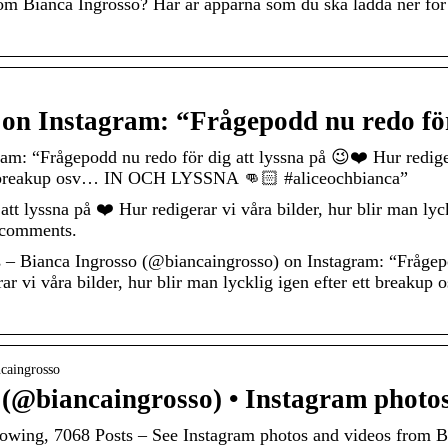
som Bianca Ingrosso? Här är apparna som du ska ladda ner för 
 on Instagram: “Frågepodd nu redo fö
am: “Frågepodd nu redo för dig att lyssna på 😉❤️ Hur redigera
tt breakup osv… IN OCH LYSSNA 👊🏻 #aliceochbianca”
tt lyssna på ❤️ Hur redigerar vi våra bilder, hur blir man lyck
 comments.
 Bianca Ingrosso (@biancaingrosso) on Instagram: “Frågepo
rar vi våra bilder, hur blir man lycklig igen efter ett bre
ncaingrosso
 (@biancaingrosso) • Instagram phot
owing, 7068 Posts – See Instagram photos and videos from B