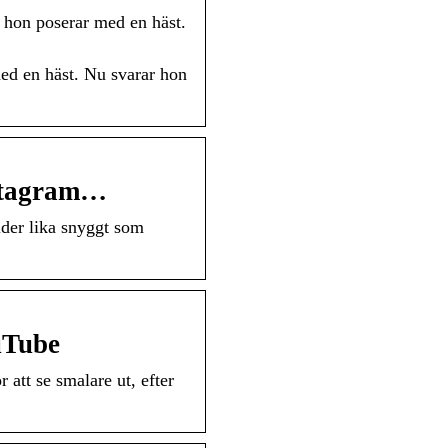
r hon poserar med en häst.
med en häst. Nu svarar hon
nstagram…
lder lika snyggt som
Tube
 att se smalare ut, efter