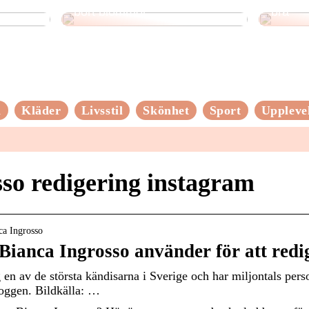
bort blommor
bra
n
Kläder
Livsstil
Skönhet
Sport
Uppleve
sso redigering instagram
nca Ingrosso
ianca Ingrosso använder för att redi
n av de största kändisarna i Sverige och har miljontals pers
oggen. Bildkälla: …