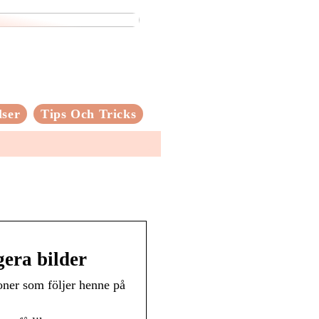
lser
Tips Och Tricks
gera bilder
oner som följer henne på