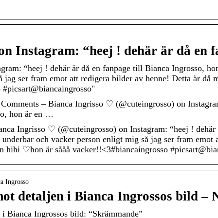
on Instagram: “heej ! dehär är då en
gram: “heej ! dehär är då en fanpage till Bianca Ingrosso, ho
å jag ser fram emot att redigera bilder av henne! Detta är då
 #picsart@biancaingrosso"
 Comments – Bianca Ingrisso ♡ (@cuteingrosso) on Instagram
so, hon är en …
nca Ingrisso ♡ (@cuteingrosso) on Instagram: “heej ! dehär ä
 underbar och vacker person enligt mig så jag ser fram emot at
on hihi ♡hon är sååå vacker!!<3#biancaingrosso #picsart@bia
ca Ingrosso
ot detaljen i Bianca Ingrossos bild –
en i Bianca Ingrossos bild: “Skrämmande”