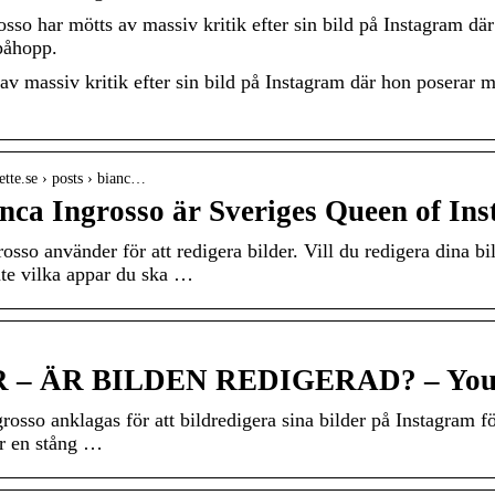
sso har mötts av massiv kritik efter sin bild på Instagram dä
påhopp.
av massiv kritik efter sin bild på Instagram där hon poserar 
tte.se › posts › bianc…
anca Ingrosso är Sveriges Queen of I
sso använder för att redigera bilder. Vill du redigera dina bi
nte vilka appar du ska …
 – ÄR BILDEN REDIGERAD? – You
sso anklagas för att bildredigera sina bilder på Instagram för
är en stång …