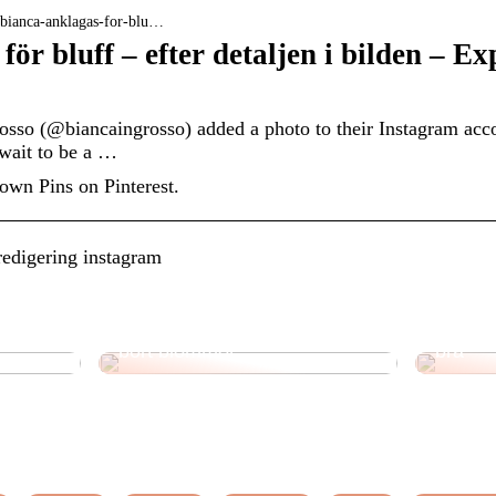
› bianca-anklagas-for-blu…
för bluff – efter detaljen i bilden – E
osso (@biancaingrosso) added a photo to their Instagram acco
 wait to be a …
own Pins on Pinterest.
redigering instagram
 tips
Sprid glädje genom att ge
Ta dig
bort blommor
bra