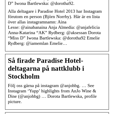
D” Iwona Bartlewska: @dorotha92.
Alla deltagare i Paradise Hotel 2013 har Instagram
förutom en person (Björn Norrby). Här är en lista
över allas instagramnamn: Aina
Lesse: @ainabanaina Anja Almedia: @anjafelicia
Anna-Katarina “AK” Rydberg: @aksessan Dorota
“Miss D” Iwona Bartlewska: @dorotha92 Emelie
Rydberg: @iamemlan Emelie…
Så firade Paradise Hotel-
deltagarna på nattklubb i
Stockholm
Följ oss gärna på instagram @anjohbg. … See
Instagram ‘Yupp’ highlights from AnJo Wine &
Dine (@anjohbg) … Dorota Bartlewska, profile
picture.