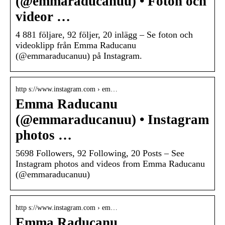
(@emmaraducanuu) • Foton och
videor …
4 881 följare, 92 följer, 20 inlägg – Se foton och
videoklipp från Emma Raducanu
(@emmaraducanuu) på Instagram.
http s://www.instagram.com › em…
Emma Raducanu
(@emmaraducanuu) • Instagram
photos …
5698 Followers, 92 Following, 20 Posts – See
Instagram photos and videos from Emma Raducanu
(@emmaraducanuu)
http s://www.instagram.com › em…
Emma Raducanu