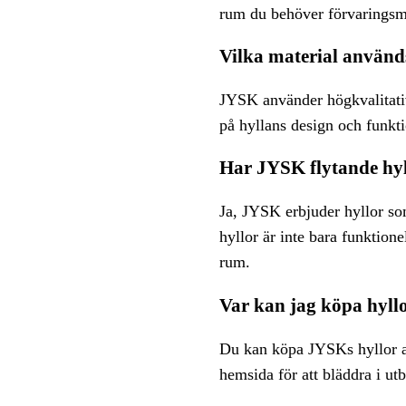
rum du behöver förvaringsmö
Vilka material använd
JYSK använder högkvalitativa
på hyllans design och funktio
Har JYSK flytande hy
Ja, JYSK erbjuder hyllor so
hyllor är inte bara funktione
rum.
Var kan jag köpa hyll
Du kan köpa JYSKs hyllor an
hemsida för att bläddra i utb