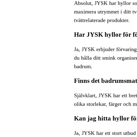
Absolut, JYSK har hyllor som
maximera utrymmet i ditt tvä
tvättrelaterade produkter.
Har JYSK hyllor för f
Ja, JYSK erbjuder förvarin
du hålla ditt smink organiser
badrum.
Finns det badrumsmatt
Självklart, JYSK har ett bre
olika storlekar, färger och 
Kan jag hitta hyllor
Ja, JYSK har ett stort utbu