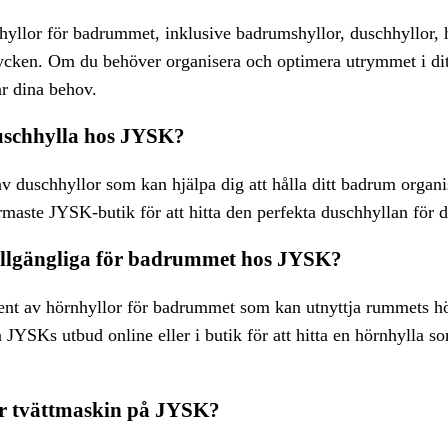
hyllor för badrummet, inklusive badrumshyllor, duschhyllor, 
mycken. Om du behöver organisera och optimera utrymmet i d
ar dina behov.
duschhylla hos JYSK?
v duschhyllor som kan hjälpa dig att hålla ditt badrum organi
maste JYSK-butik för att hitta den perfekta duschhyllan för d
tillgängliga för badrummet hos JYSK?
ment av hörnhyllor för badrummet som kan utnyttja rummets h
JYSKs utbud online eller i butik för att hitta en hörnhylla s
för tvättmaskin på JYSK?