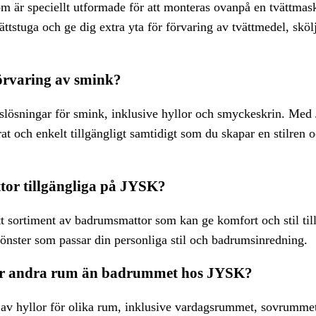
 är speciellt utformade för att monteras ovanpå en tvättmask
ttstuga och ge dig extra yta för förvaring av tvättmedel, skö
örvaring av smink?
gslösningar för smink, inklusive hyllor och smyckeskrin. Me
at och enkelt tillgängligt samtidigt som du skapar en stilren o
or tillgängliga på JYSK?
tt sortiment av badrumsmattor som kan ge komfort och stil til
mönster som passar din personliga stil och badrumsinredning.
 för andra rum än badrummet hos JYSK?
d av hyllor för olika rum, inklusive vardagsrummet, sovrummet