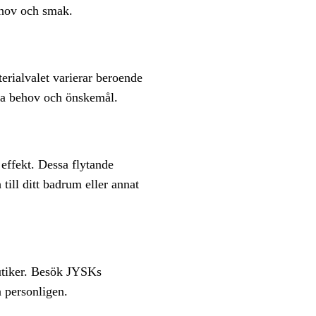
ehov och smak.
terialvalet varierar beroende
fika behov och önskemål.
effekt. Dessa flytande
 till ditt badrum eller annat
butiker. Besök JYSKs
a personligen.