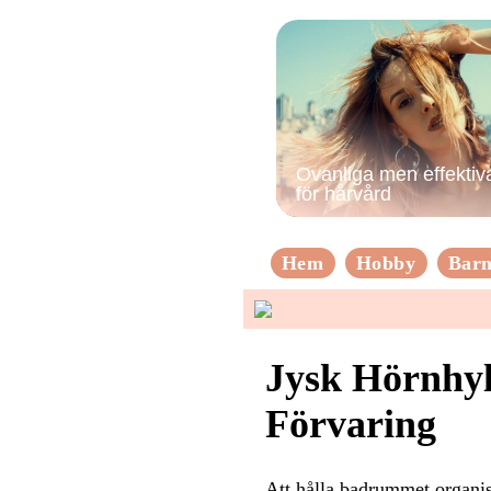
Ovanliga men effektiva
för hårvård
Hem
Hobby
Bar
Jysk Hörnhyl
Förvaring
Att hålla badrummet organis