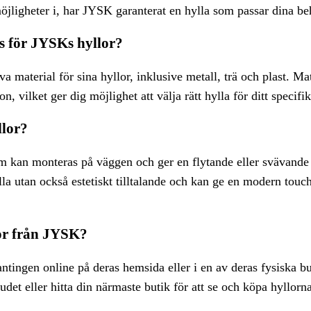
jligheter i, har JYSK garanterat en hylla som passar dina b
s för JYSKs hyllor?
 material för sina hyllor, inklusive metall, trä och plast. Ma
n, vilket ger dig möjlighet att välja rätt hylla för ditt speci
llor?
m kan monteras på väggen och ger en flytande eller svävande 
lla utan också estetiskt tilltalande och kan ge en modern touch
or från JYSK?
tingen online på deras hemsida eller i en av deras fysiska 
udet eller hitta din närmaste butik för att se och köpa hyllorn