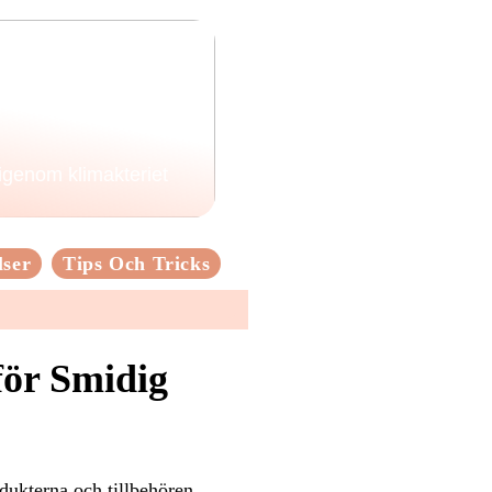
 igenom klimakteriet
lser
Tips Och Tricks
för Smidig
dukterna och tillbehören