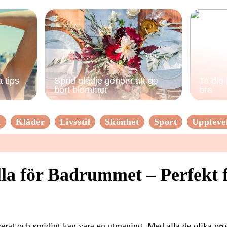
 tips
Sprid glädje genom att ge
Ta dig
bort blommor
bra
n
Kläder
Livsstil
Skönhet
Sport
Uppleve
la för Badrummet – Perfekt 
erat och smidigt kan vara en utmaning. Med alla de olika pro