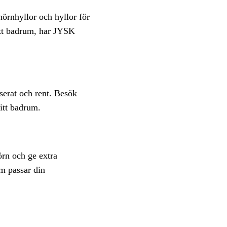
hörnhyllor och hyllor för
itt badrum, har JYSK
serat och rent. Besök
itt badrum.
örn och ge extra
om passar din