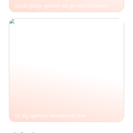
Sprid glädje genom att ge bort blommor
Ta dig igenom klimakteriet bra