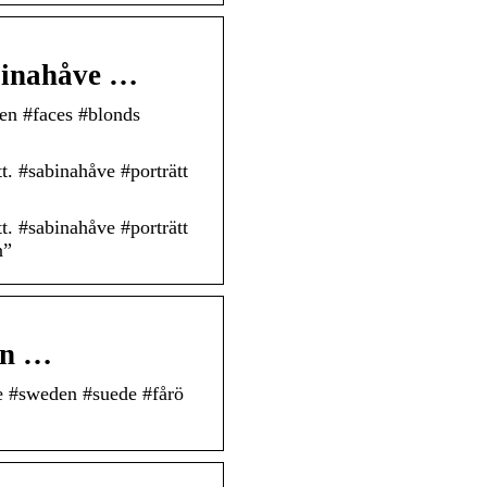
abinahåve …
ten #faces #blonds
. #sabinahåve #porträtt
. #sabinahåve #porträtt
n”
en …
e #sweden #suede #fårö