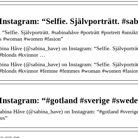
Instagram: “Selfie. Självporträtt. #s
“Selfie. Självporträtt. #sabinahåve #porträtt #portrett #ansik
s #woman #women #fasion”
ina Håve (@sabina_have) on Instagram: “Selfie. Självporträtt
s #blonds #kvinnor …
ina Håve (@sabina_have) on Instagram: “Selfie. Självporträtt
es #blonds #kvinnor #femme #femmes #woman #women #fasio
Instagram: “#gotland #sverige #swed
abina Håve (@sabina_have) on Instagram: “#gotland #sverig
res”