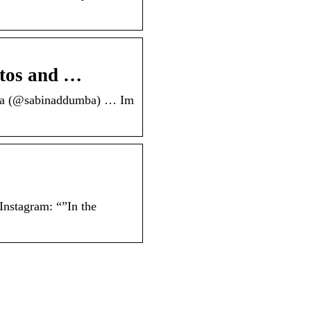
tos and …
mba (@sabinaddumba) … Im
nstagram: “”In the