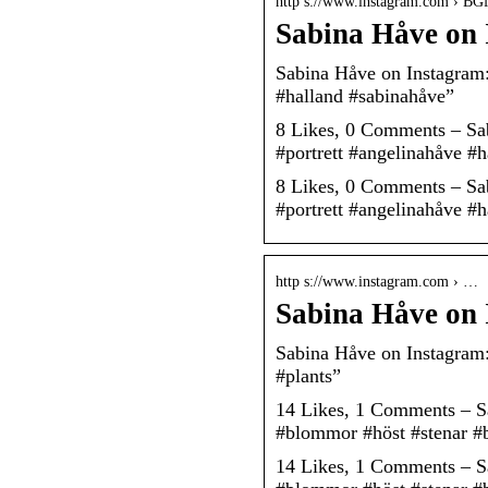
http s://www.instagram.com › B
Sabina Håve on 
Sabina Håve on Instagram: 
#halland #sabinahåve”
8 Likes, 0 Comments – Sab
#portrett #angelinahåve #
8 Likes, 0 Comments – Sab
#portrett #angelinahåve #
http s://www.instagram.com › …
Sabina Håve on 
Sabina Håve on Instagram:
#plants”
14 Likes, 1 Comments – Sa
#blommor #höst #stenar #b
14 Likes, 1 Comments – Sa