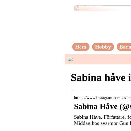
för hårvård
Hem
Hobby
Bar
Sabina håve 
http s://www.instagram.com › sa
Sabina Håve (@s
Sabina Håve. Författare, f
Middag hos svärmor Gun 