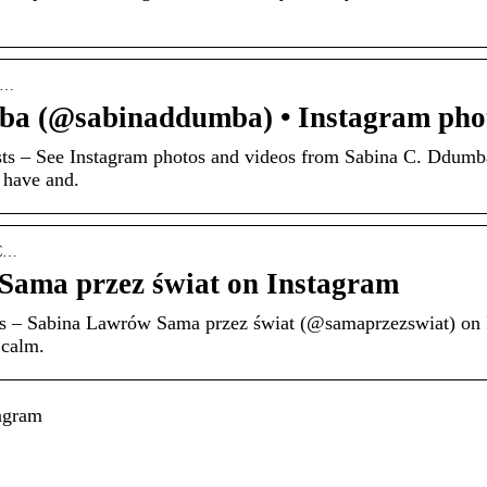
bi…
ba (@sabinaddumba) • Instagram pho
ts – See Instagram photos and videos from Sabina C. Ddu
I have and.
vC…
Sama przez świat on Instagram
 – Sabina Lawrów Sama przez świat (@samaprzezswiat) on I
 calm.
agram