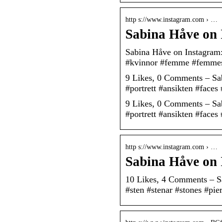
http s://www.instagram.com › …
Sabina Håve on 
Sabina Håve on Instagram: 
#kvinnor #femme #femme
9 Likes, 0 Comments – Sab
#portrett #ansikten #face
9 Likes, 0 Comments – Sab
#portrett #ansikten #fac
http s://www.instagram.com › …
Sabina Håve on 
10 Likes, 4 Comments – S
#sten #stenar #stones #pie