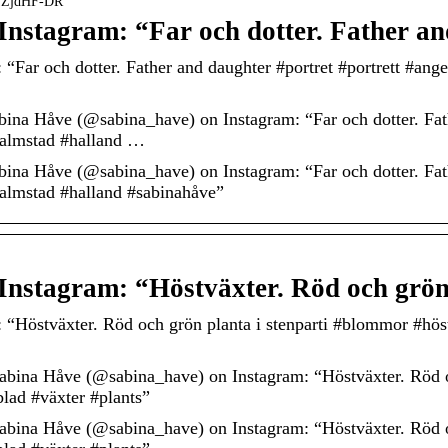
GfZjdHF-DR
Instagram: “Far och dotter. Father a
“Far och dotter. Father and daughter #portret #portrett #ang
ina Håve (@sabina_have) on Instagram: “Far och dotter. Fath
halmstad #halland …
ina Håve (@sabina_have) on Instagram: “Far och dotter. Fath
halmstad #halland #sabinahåve”
Instagram: “Höstväxter. Röd och grön
 “Höstväxter. Röd och grön planta i stenparti #blommor #höst
bina Håve (@sabina_have) on Instagram: “Höstväxter. Röd oc
lad #växter #plants”
bina Håve (@sabina_have) on Instagram: “Höstväxter. Röd oc