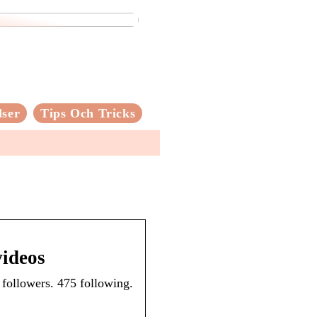
lser
Tips Och Tricks
videos
 followers. 475 following.