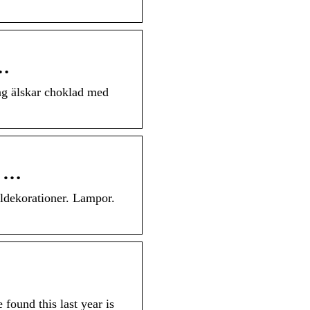
 …
g älskar choklad med
r …
ldekorationer. Lampor.
ound this last year is