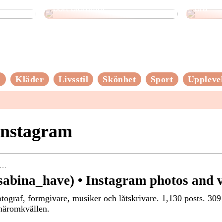
bort blommor
bra
n
Kläder
Livsstil
Skönhet
Sport
Uppleve
instagram
bi…
abina_have) • Instagram photos and 
otograf, formgivare, musiker och låtskrivare. 1,130 posts. 309
häromkvällen.