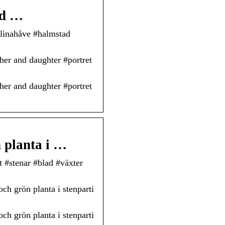
nd …
elinahåve #halmstad
er and daughter #portret
er and daughter #portret
 planta i …
 #stenar #blad #växter
h grön planta i stenparti
h grön planta i stenparti