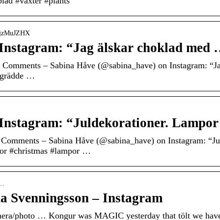
lad #växter #plants”
IbjzMuJZHX
Instagram: “Jag älskar choklad med
3 Comments – Sabina Håve (@sabina_have) on Instagram: “Ja
pgrädde …
Instagram: “Juldekorationer. Lampo
0 Comments – Sabina Håve (@sabina_have) on Instagram: “Ju
rior #christmas #lampor …
b…
na Svenningsson – Instagram
ra/photo … Kongur was MAGIC yesterday that tölt we have f