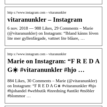
http s://www.instagram.com › vitaranunkler
vitaranunkler – Instagram
6 nov. 2018 — 988 Likes, 29 Comments – Marie
(@vitaranunkler) on Instagram: “Ibland känns löven
lite mer gyllenfärgade, vattnet lite blåare, …
http s://www.instagram.com › vitaranunkler
Marie on Instagram: “F R E D A
G☀️ #vitaranunkler #hjo …
884 Likes, 30 Comments – Marie (@vitaranunkler)
on Instagram: “F R E D A G☀️ #vitaranunkler #hjo
#hjohandel #webbutik #inredning #antikt #möbler
#blommor …