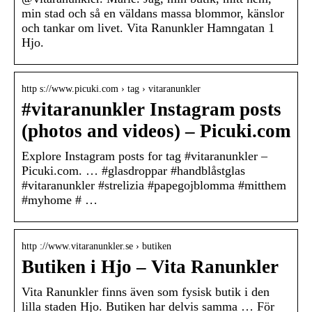
min stad och så en väldans massa blommor, känslor
och tankar om livet. Vita Ranunkler Hamngatan 1
Hjo.
http s://www.picuki.com › tag › vitaranunkler
#vitaranunkler Instagram posts
(photos and videos) – Picuki.com
Explore Instagram posts for tag #vitaranunkler –
Picuki.com. … #glasdroppar #handblåstglas
#vitaranunkler #strelizia #papegojblomma #mitthem
#myhome # …
http ://www.vitaranunkler.se › butiken
Butiken i Hjo – Vita Ranunkler
Vita Ranunkler finns även som fysisk butik i den
lilla staden Hjo. Butiken har delvis samma … För